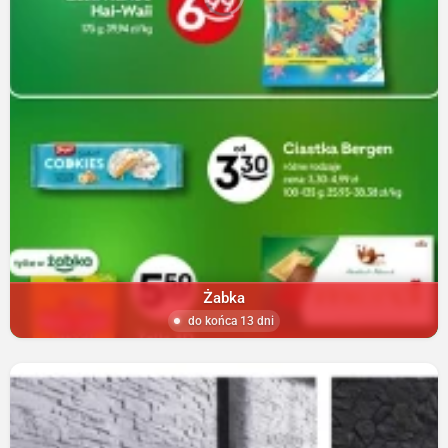
Żabka
do końca 13 dni