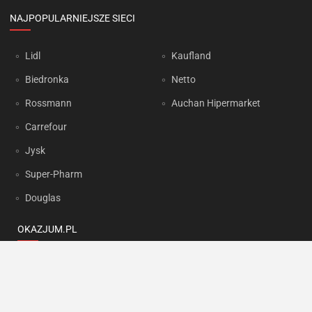
NAJPOPULARNIEJSZE SIECI
Lidl
Kaufland
Biedronka
Netto
Rossmann
Auchan Hipermarket
Carrefour
Jysk
Super-Pharm
Douglas
OKAZJUM.PL
Kontakt
Reklama
Prywatność
Korzystanie z portalu oznacza akceptację
Regulaminu
oraz
Polityki