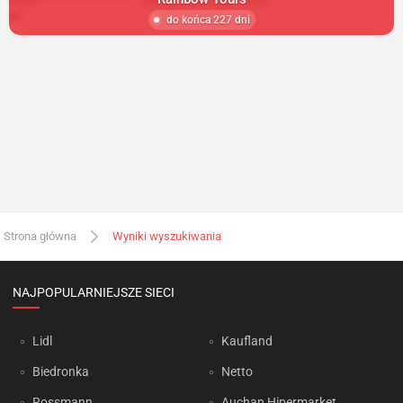
do końca 227 dni
Strona główna
Wyniki wyszukiwania
NAJPOPULARNIEJSZE SIECI
Lidl
Kaufland
Biedronka
Netto
Rossmann
Auchan Hipermarket