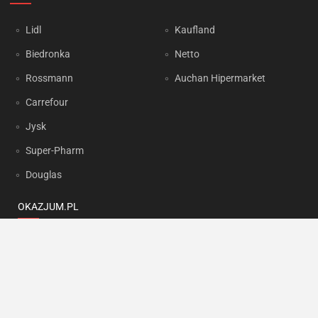
Lidl
Kaufland
Biedronka
Netto
Rossmann
Auchan Hipermarket
Carrefour
Jysk
Super-Pharm
Douglas
OKAZJUM.PL
Kontakt
Reklama
Prywatność
Korzystanie z portalu oznacza akceptację
Regulaminu
oraz
Polityki
prywatności
.
Ustawienia preferencji
.
Copyright by
INTERIA.PL
1999-2026. Wszystkie prawa zastrzeżone.