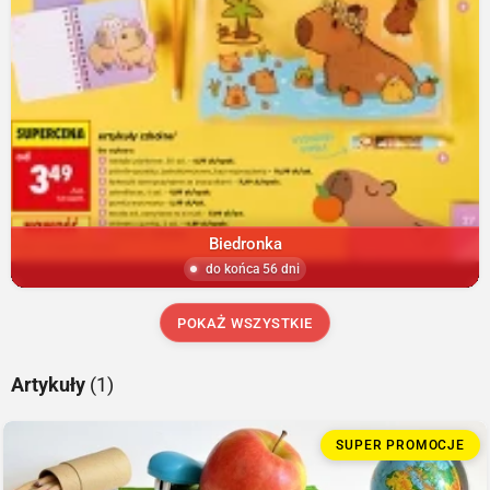
Biedronka
do końca 56 dni
POKAŻ WSZYSTKIE
Artykuły
(1)
SUPER PROMOCJE