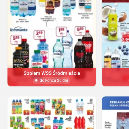
Społem WSS Śródmieście
do końca 26 dni