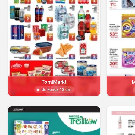
TomiMarkt
M
do końca 13 dni