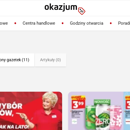
lowe
Centra handlowe
Godziny otwarcia
Porad
ony gazetek (11)
Artykuły (0)