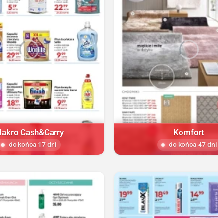
akro Cash&Carry
Komfort
do końca 17 dni
do końca 47 dni