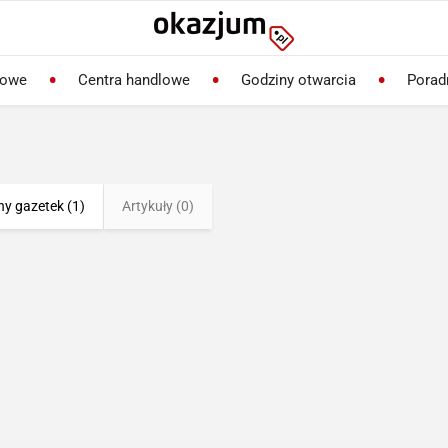
lowe
Centra handlowe
Godziny otwarcia
Porad
ny gazetek (1)
Artykuły (0)