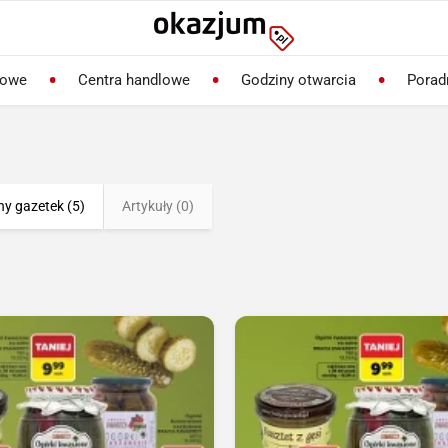
lowe
Centra handlowe
Godziny otwarcia
Porad
ny gazetek (5)
Artykuły (0)