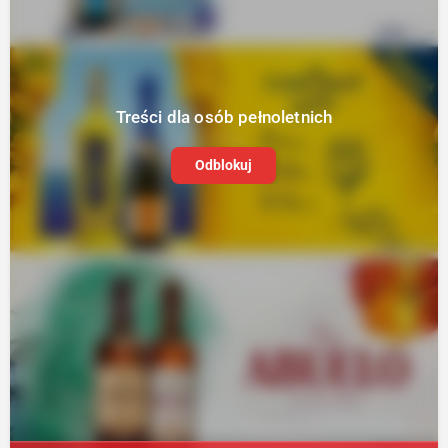
Treści dla osób pełnoletnich
Odblokuj