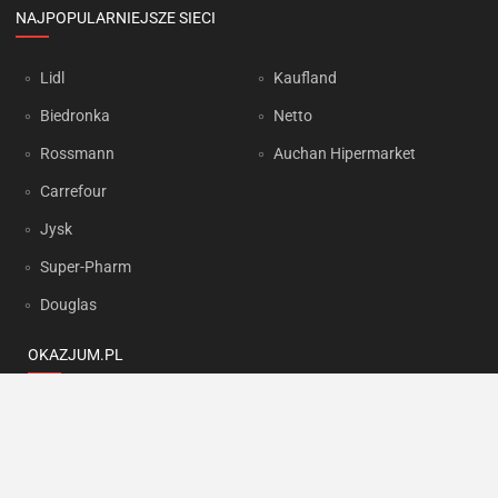
NAJPOPULARNIEJSZE SIECI
Lidl
Kaufland
Biedronka
Netto
Rossmann
Auchan Hipermarket
Carrefour
Jysk
Super-Pharm
Douglas
OKAZJUM.PL
Kontakt
Reklama
Prywatność
Korzystanie z portalu oznacza akceptację
Regulaminu
oraz
Polityki
prywatności
.
Ustawienia preferencji
.