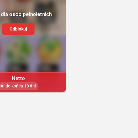
 dla osób pełnoletnich
Odblokuj
Netto
do końca 10 dni