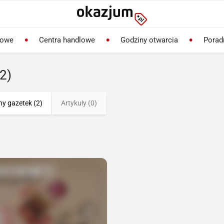
lowe
Centra handlowe
Godziny otwarcia
Porad
(2)
ny gazetek (2)
Artykuły (0)