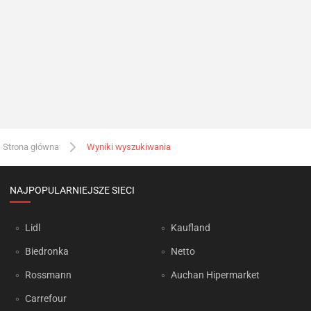
Strona główna
Wyniki wyszukiwania
NAJPOPULARNIEJSZE SIECI
Lidl
Kaufland
Biedronka
Netto
Rossmann
Auchan Hipermarket
Carrefour