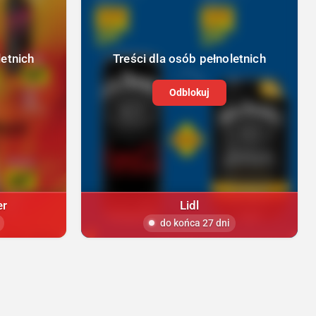
letnich
Treści dla osób pełnoletnich
Odblokuj
er
Lidl
do końca 27 dni