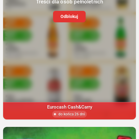
Treści dla osób pełnoletnich
Odblokuj
Eurocash Cash&Carry
do końca 26 dni