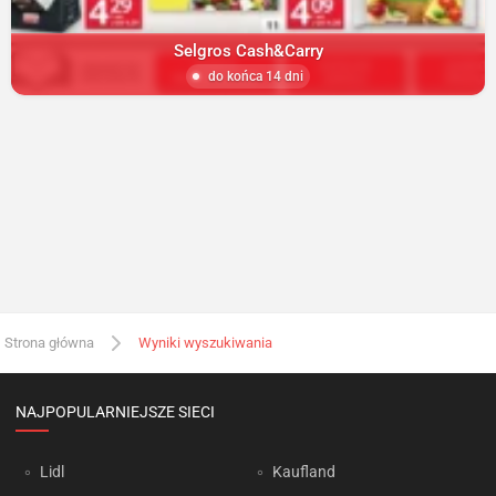
Selgros Cash&Carry
do końca 14 dni
Strona główna
Wyniki wyszukiwania
NAJPOPULARNIEJSZE SIECI
Lidl
Kaufland