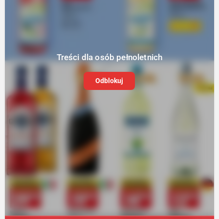
Treści dla osób pełnoletnich
Odblokuj