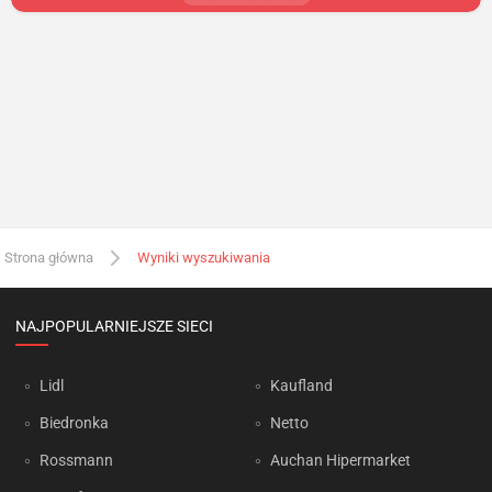
Strona główna
Wyniki wyszukiwania
NAJPOPULARNIEJSZE SIECI
Lidl
Kaufland
Biedronka
Netto
Rossmann
Auchan Hipermarket