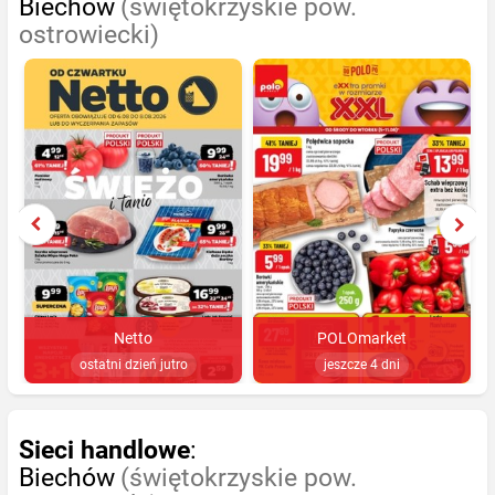
Biechów
(świętokrzyskie pow.
ostrowiecki)
Netto
POLOmarket
ostatni dzień jutro
jeszcze 4 dni
Sieci handlowe
:
Biechów
(świętokrzyskie pow.