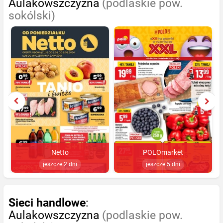
Aulakowszczyzna
(podlaskie pow.
sokólski)
Netto
POLOmarket
jeszcze 2 dni
jeszcze 5 dni
Sieci handlowe
:
Aulakowszczyzna
(podlaskie pow.