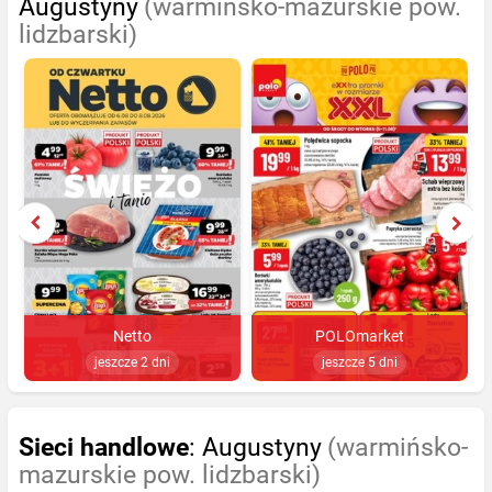
Augustyny
(warmińsko-mazurskie pow.
lidzbarski)
Netto
POLOmarket
jeszcze 2 dni
jeszcze 5 dni
Sieci handlowe
: Augustyny
(warmińsko-
mazurskie pow. lidzbarski)