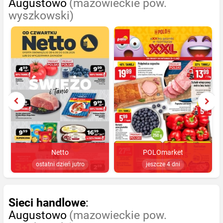
Augustowo
(mazowieckie pow.
wyszkowski)
Netto
POLOmarket
ostatni dzień jutro
jeszcze 4 dni
Sieci handlowe
:
Augustowo
(mazowieckie pow.