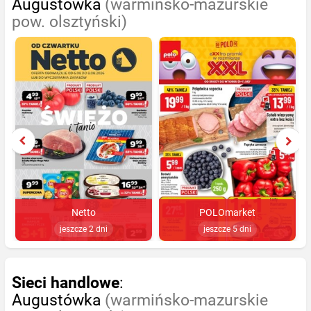
Augustówka
(warmińsko-mazurskie
pow. olsztyński)
Netto
POLOmarket
jeszcze 2 dni
jeszcze 5 dni
Sieci handlowe
:
Augustówka
(warmińsko-mazurskie