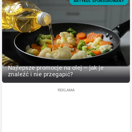
ARTYKUŁ SPONSOROWANY
Najlepsze promocje na olej – jak je
znaleźć i nie przegapić?
REKLAMA