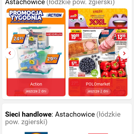
Astachowice
(łódzkie pow. zgierski)
Action
POLOmarket
jeszcze 2 dni
jeszcze 2 dni
Sieci handlowe
: Astachowice
(łódzkie
pow. zgierski)