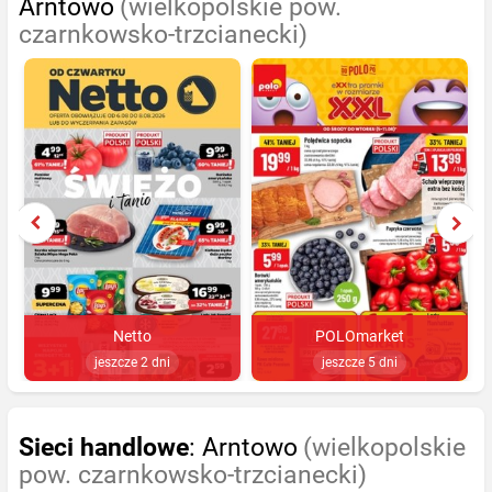
Arntowo
(wielkopolskie pow.
czarnkowsko-trzcianecki)
Netto
POLOmarket
jeszcze 2 dni
jeszcze 5 dni
Sieci handlowe
: Arntowo
(wielkopolskie
pow. czarnkowsko-trzcianecki)