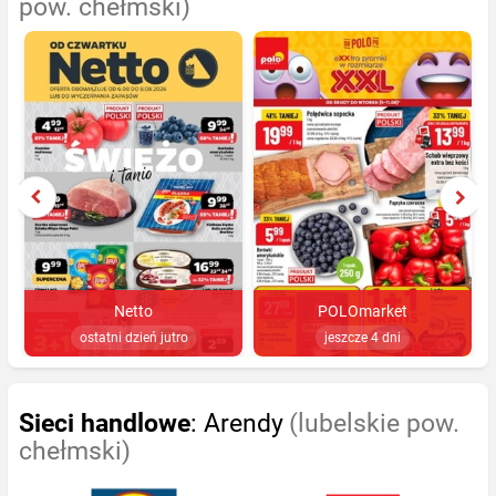
pow. chełmski)
Netto
POLOmarket
ostatni dzień jutro
jeszcze 4 dni
Sieci handlowe
: Arendy
(lubelskie pow.
chełmski)