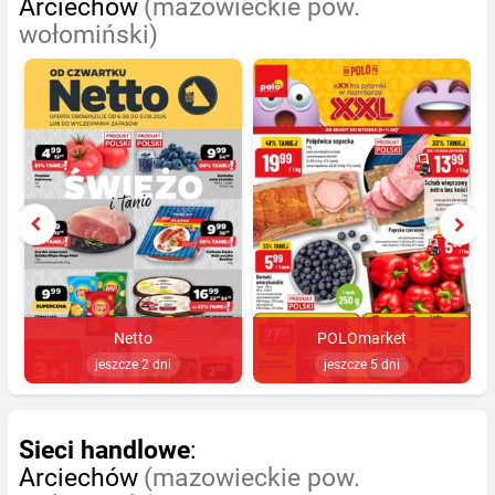
Arciechów
(mazowieckie pow.
wołomiński)
Netto
POLOmarket
jeszcze 2 dni
jeszcze 5 dni
Sieci handlowe
:
Arciechów
(mazowieckie pow.