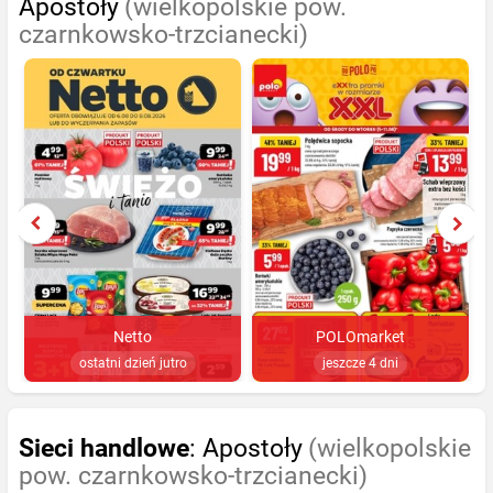
Apostoły
(wielkopolskie pow.
czarnkowsko-trzcianecki)
Netto
POLOmarket
ostatni dzień jutro
jeszcze 4 dni
Sieci handlowe
: Apostoły
(wielkopolskie
pow. czarnkowsko-trzcianecki)