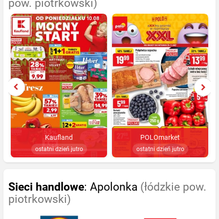
pow. piotrkowski)
Kaufland
POLOmarket
ostatni dzień jutro
ostatni dzień jutro
Sieci handlowe
: Apolonka
(łódzkie pow.
piotrkowski)