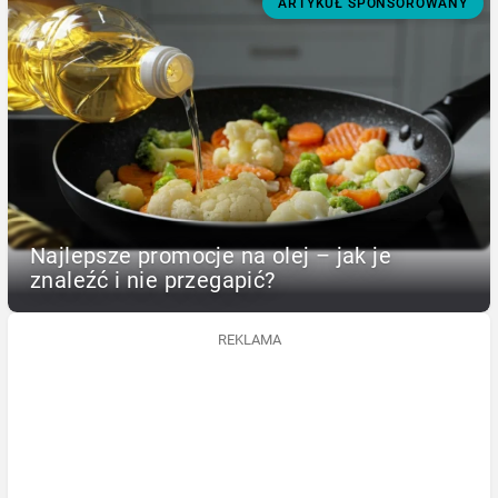
ARTYKUŁ SPONSOROWANY
Najlepsze promocje na olej – jak je
znaleźć i nie przegapić?
REKLAMA