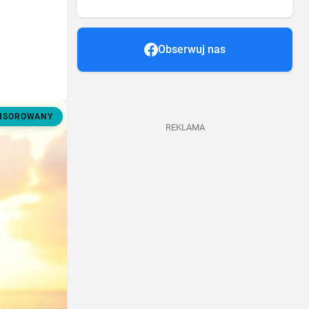
Obserwuj nas
ONSOROWANY
REKLAMA