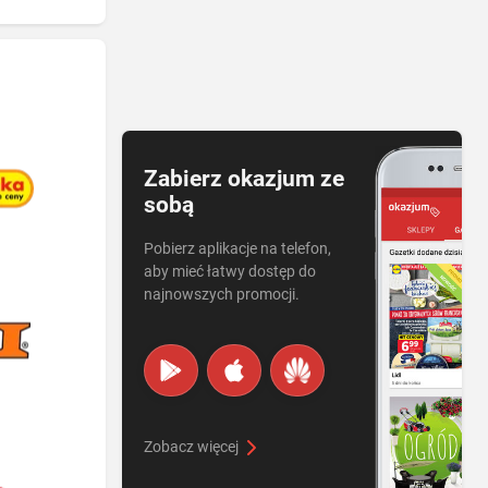
Zabierz okazjum ze
sobą
Pobierz aplikacje na telefon,
aby mieć łatwy dostęp do
najnowszych promocji.
Zobacz więcej