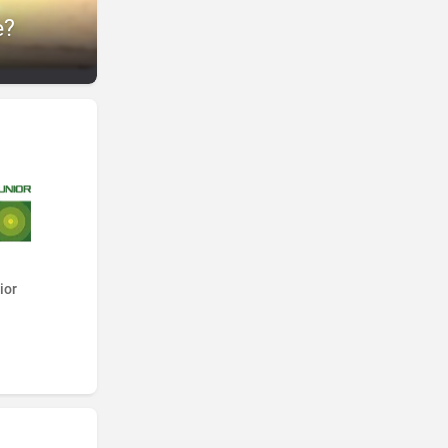
e?
ior