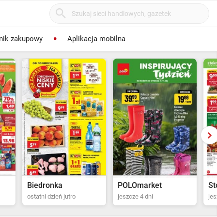
nik zakupowy
Aplikacja mobilna
POLOmarket
Stokrotka Supermarket
P
jeszcze 4 dni
jeszcze 5 dni
ost