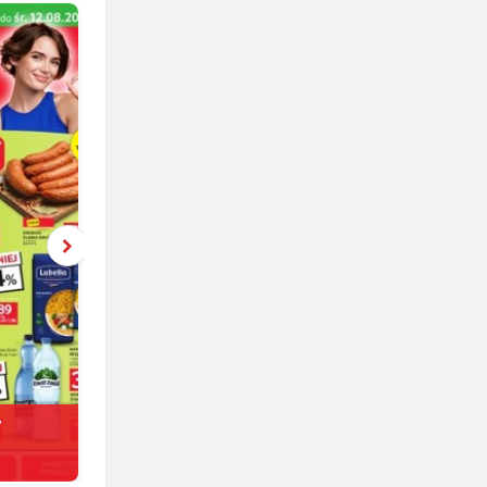
y
Netto
jeszcze 5 dni