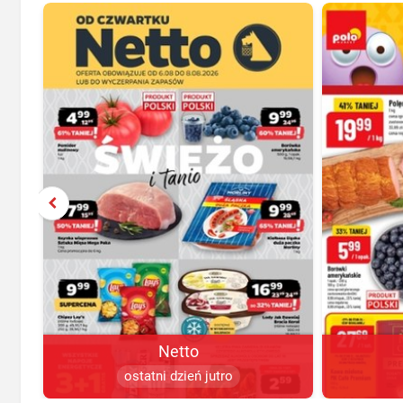
Netto
ostatni dzień jutro