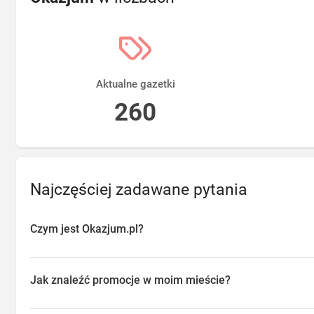
Aktualne gazetki
260
Najczęściej zadawane pytania
Czym jest Okazjum.pl?
Okazjum.pl to platforma agregująca promocje, gazetki i oferty sp
przeglądać aktualne promocje w sklepach w Twojej okolicy, oszc
Jak znaleźć promocje w moim mieście?
o najlepsze dostępne okazje.