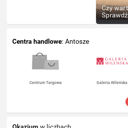
Czy war
Sprawdź
Centra handlowe
: Antosze
Centrum Targowa
Galeria Wileńska
Okazjum
w liczbach