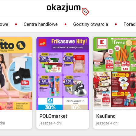
lowe
Centra handlowe
Godziny otwarcia
Porad
rket
Kaufland
Biedronka
dni
jeszcze 4 dni
ostatni dzień jutro