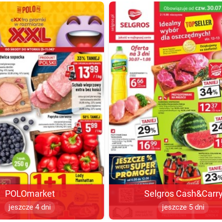
POLOmarket
Selgros Cash&Carr
jeszcze 4 dni
jeszcze 5 dni