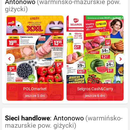
Antonowo
(warmińsko-mazurskie pow.
giżycki)
POLOmarket
Selgros Cash&Carry
jeszcze 5 dni
jeszcze 6 dni
Sieci handlowe
: Antonowo
(warmińsko-
mazurskie pow. giżycki)