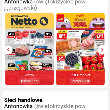
Antonówka
(świętokrzyskie pow.
jędrzejowski)
Netto
POLOmarket
jeszcze 2 dni
jeszcze 5 dni
Sieci handlowe
:
Antonówka
(świętokrzyskie pow.