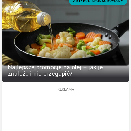
ARTYKUŁ SPONSOROWANY
Najlepsze promocje na olej – jak je
znaleźć i nie przegapić?
REKLAMA