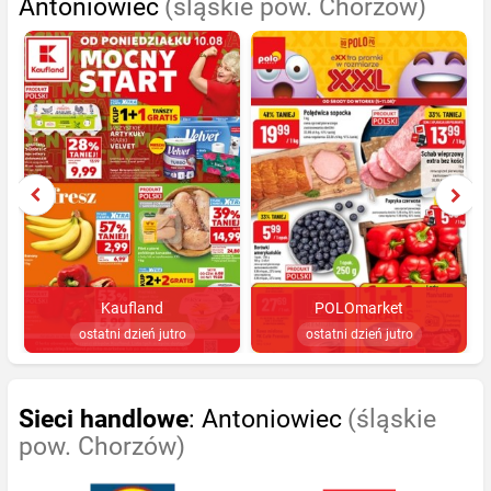
Antoniowiec
(śląskie pow. Chorzów)
Kaufland
POLOmarket
ostatni dzień jutro
ostatni dzień jutro
Sieci handlowe
: Antoniowiec
(śląskie
pow. Chorzów)