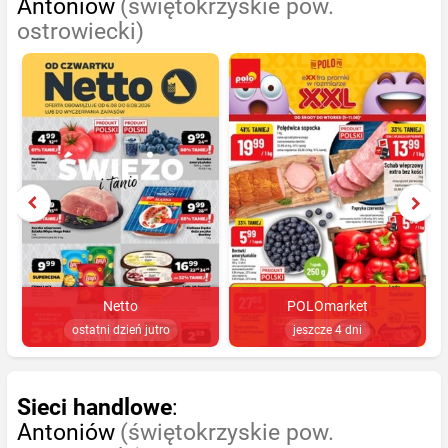
Antoniów
(świętokrzyskie pow.
ostrowiecki)
Netto
POLOmarket
ostatni dzień jutro
jeszcze 4 dni
Sieci handlowe
:
Antoniów
(świętokrzyskie pow.