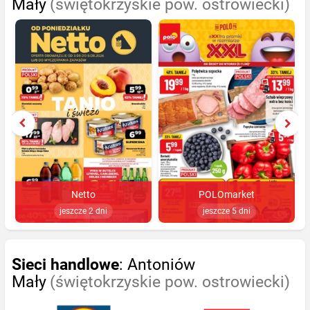
Mały
(świętokrzyskie pow. ostrowiecki)
Netto
POLOmarket
jeszcze 2 dni
jeszcze 5 dni
Sieci handlowe
: Antoniów
Mały
(świętokrzyskie pow. ostrowiecki)