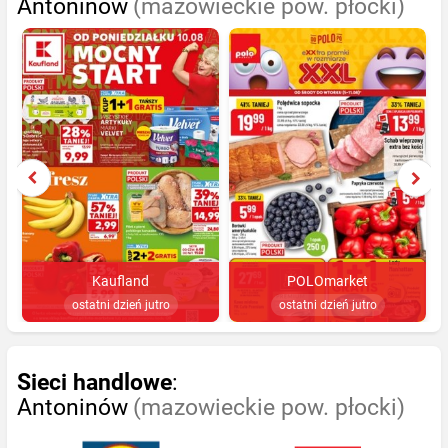
Antoninów
(mazowieckie pow. płocki)
Kaufland
POLOmarket
ostatni dzień jutro
ostatni dzień jutro
Sieci handlowe
:
Antoninów
(mazowieckie pow. płocki)