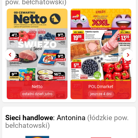
pow. bełchatowski)
Netto
POLOmarket
ostatni dzień jutro
jeszcze 4 dni
Sieci handlowe
: Antonina
(łódzkie pow.
bełchatowski)