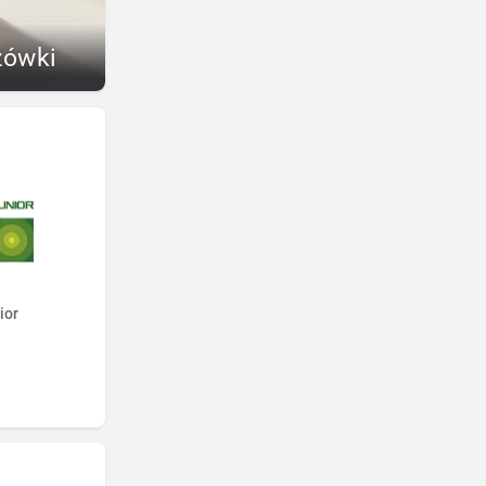
zówki
ior