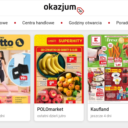
lowe
Centra handlowe
Godziny otwarcia
Porad
rket
Kaufland
Biedronka
ień jutro
jeszcze 4 dni
ostatni dzień jutro