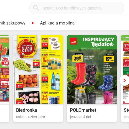
nik zakupowy
Aplikacja mobilna
POLOmarket
Stokrotka Supermarket
WS
jeszcze 4 dni
jeszcze 5 dni
jes