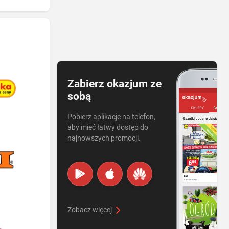
Zabierz okazjum ze
sobą
Pobierz aplikacje na telefon,
aby mieć łatwy dostęp do
najnowszych promocji.
Zobacz więcej