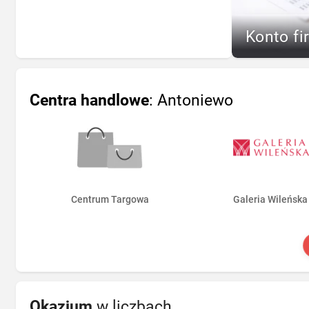
Konto fi
Centra handlowe
: Antoniewo
Centrum Targowa
Galeria Wileńska
Okazjum
w liczbach