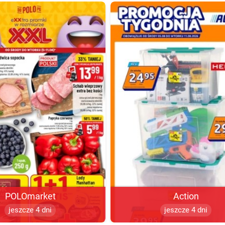
POLOmarket
Action
jeszcze 4 dni
jeszcze 4 dni