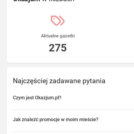
Aktualne gazetki
275
Najczęściej zadawane pytania
Czym jest Okazjum.pl?
Okazjum.pl to platforma agregująca promocje, gazetki i oferty sp
przeglądać aktualne promocje w sklepach w Twojej okolicy, oszc
Jak znaleźć promocje w moim mieście?
o najlepsze dostępne okazje.