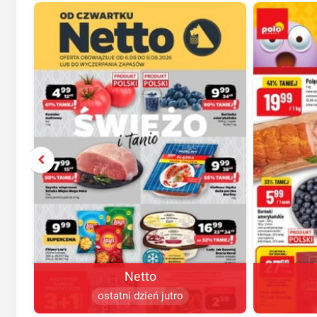
Netto
ostatni dzień jutro