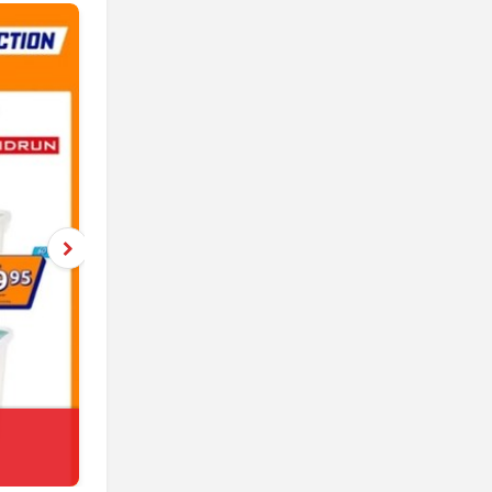
Netto
jeszcze 5 dni