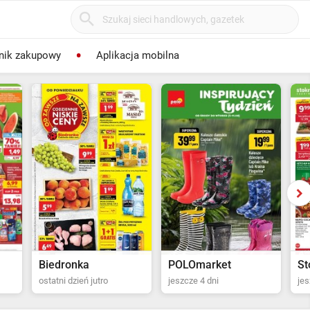
nik zakupowy
Aplikacja mobilna
POLOmarket
Stokrotka Supermarket
Dr
jeszcze 4 dni
jeszcze 5 dni
jes