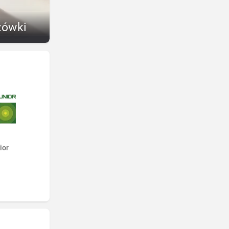
zówki
ior