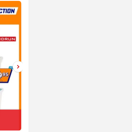
Netto
jeszcze 5 dni