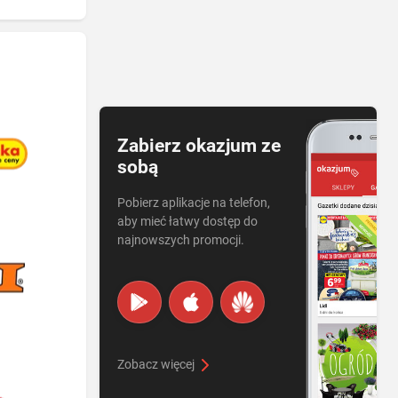
Zabierz okazjum ze
sobą
Pobierz aplikacje na telefon,
aby mieć łatwy dostęp do
najnowszych promocji.
Zobacz więcej