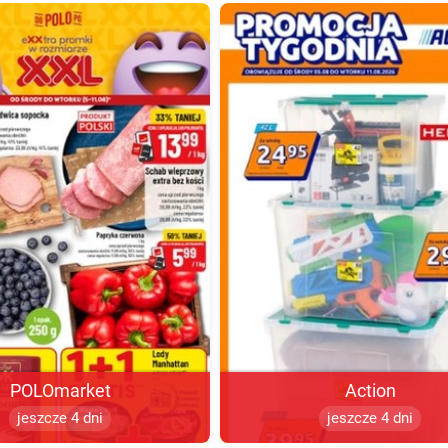
POLOmarket
Action
jeszcze 4 dni
jeszcze 4 dni