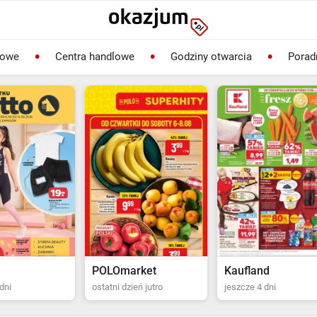
lowe
Centra handlowe
Godziny otwarcia
Porad
rket
Kaufland
Biedronka
ień jutro
jeszcze 4 dni
ostatni dzień jutro