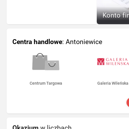
Konto fi
Centra handlowe
: Antoniewice
Centrum Targowa
Galeria Wileńska
Okazjum
w liczbach