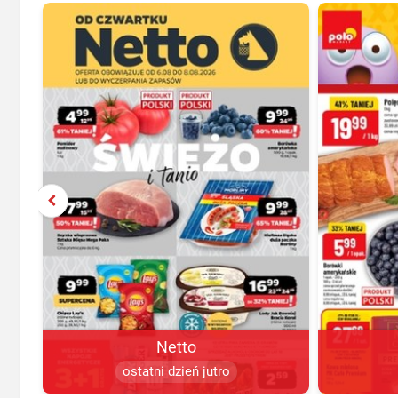
Netto
ostatni dzień jutro