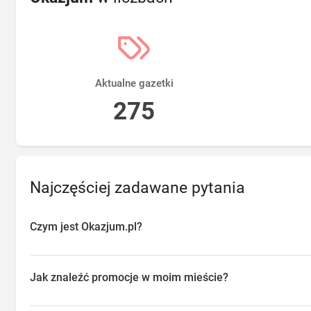
Aktualne gazetki
275
Najczęściej zadawane pytania
Czym jest Okazjum.pl?
Okazjum.pl to platforma agregująca promocje, gazetki i oferty sp
przeglądać aktualne promocje w sklepach w Twojej okolicy, oszc
Jak znaleźć promocje w moim mieście?
o najlepsze dostępne okazje.