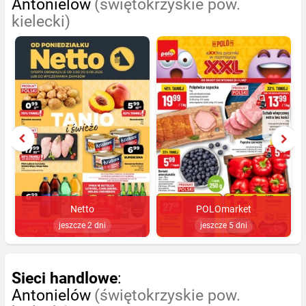
Antonielów
(świętokrzyskie pow.
kielecki)
Netto
POLOmarket
jeszcze 2 dni
jeszcze 5 dni
Sieci handlowe
:
Antonielów
(świętokrzyskie pow.