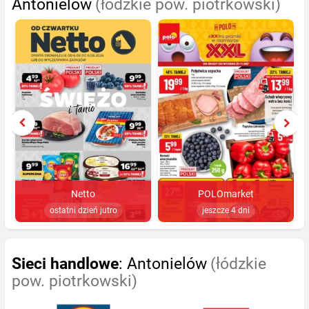
Antonielów
(łódzkie pow. piotrkowski)
Netto
POLOmarket
ostatni dzień jutro
jeszcze 4 dni
Sieci handlowe
: Antonielów
(łódzkie
pow. piotrkowski)