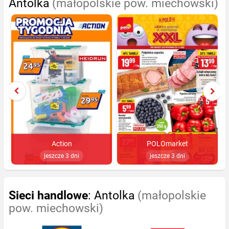
Antolka
(małopolskie pow. miechowski)
Action
POLOmarket
jeszcze 3 dni
jeszcze 3 dni
Sieci handlowe
: Antolka
(małopolskie
pow. miechowski)