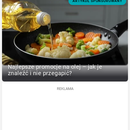
ARTYKUŁ SPONSOROWANY
Najlepsze promocje na olej – jak je
znaleźć i nie przegapić?
REKLAMA