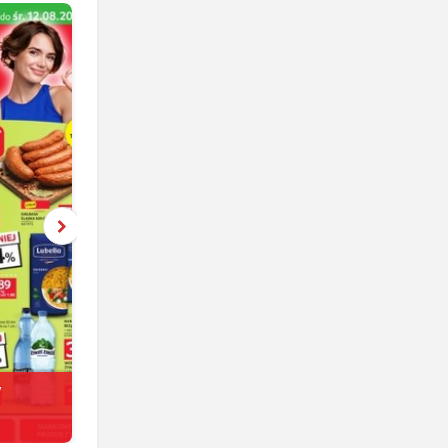
y
Netto
jeszcze 6 dni