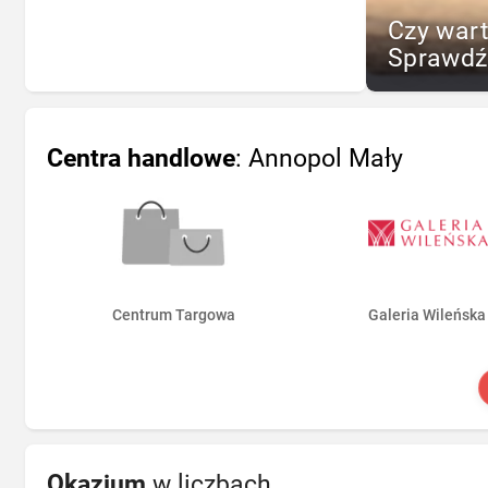
Czy war
Sprawdź
Centra handlowe
: Annopol Mały
Centrum Targowa
Galeria Wileńska
Okazjum
w liczbach