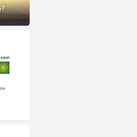
e?
ior