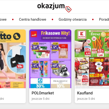
lowe
Centra handlowe
Godziny otwarcia
Porad
rket
Kaufland
Biedronka
dni
jeszcze 5 dni
jeszcze 2 dni