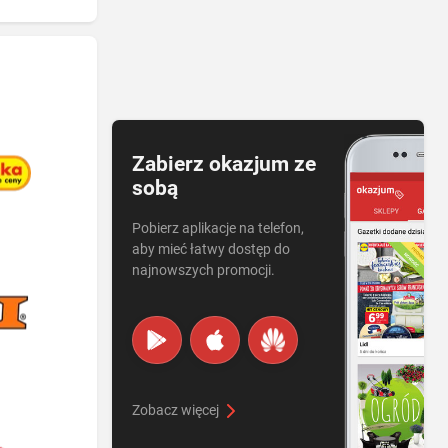
Zabierz okazjum ze
sobą
Pobierz aplikacje na telefon,
aby mieć łatwy dostęp do
najnowszych promocji.
Zobacz więcej