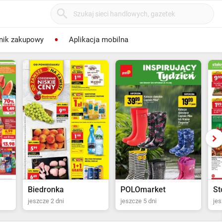
nik zakupowy
Aplikacja mobilna
POLOmarket
Stokrotka Supermarket
P
jeszcze 5 dni
jeszcze 6 dni
jes