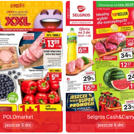
POLOmarket
Selgros Cash&Carr
jeszcze 5 dni
jeszcze 6 dni