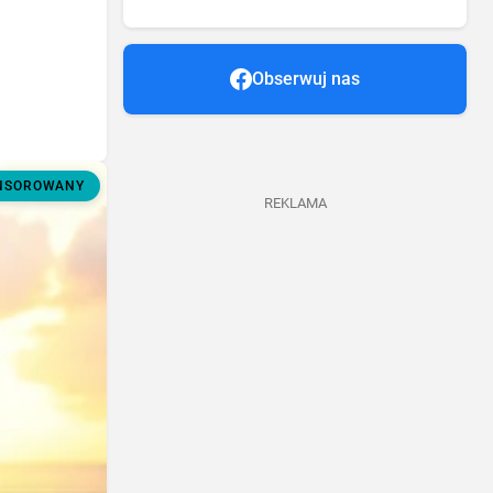
Obserwuj nas
ONSOROWANY
REKLAMA