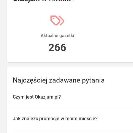
Aktualne gazetki
266
Najczęściej zadawane pytania
Czym jest Okazjum.pl?
Okazjum.pl to platforma agregująca promocje, gazetki i oferty sp
przeglądać aktualne promocje w sklepach w Twojej okolicy, oszc
Jak znaleźć promocje w moim mieście?
o najlepsze dostępne okazje.