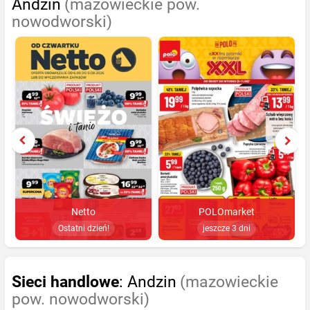
Andzin
(mazowieckie pow.
nowodworski)
Netto
POLOmarket
Ostatni dzień!
jeszcze 3 dni
Sieci handlowe
: Andzin
(mazowieckie
pow. nowodworski)