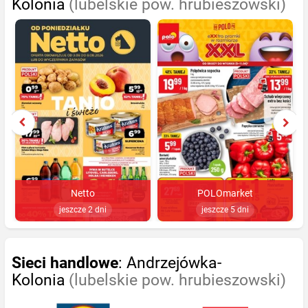
Kolonia
(lubelskie pow. hrubieszowski)
Netto
POLOmarket
jeszcze 2 dni
jeszcze 5 dni
Sieci handlowe
: Andrzejówka-
Kolonia
(lubelskie pow. hrubieszowski)