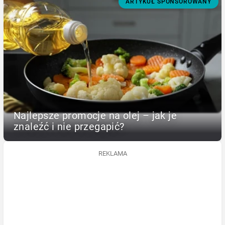
ARTYKUŁ SPONSOROWANY
Najlepsze promocje na olej – jak je
znaleźć i nie przegapić?
REKLAMA