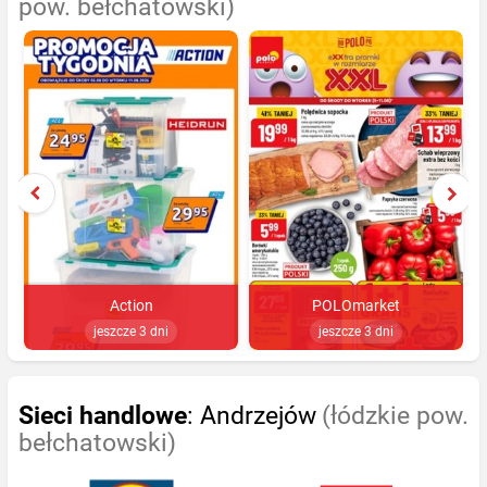
pow. bełchatowski)
Action
POLOmarket
jeszcze 3 dni
jeszcze 3 dni
Sieci handlowe
: Andrzejów
(łódzkie pow.
bełchatowski)