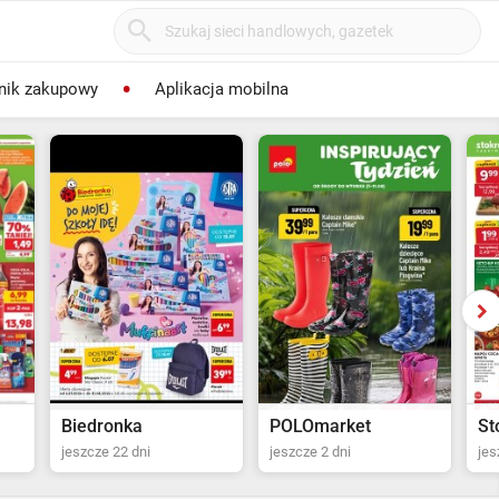
nik zakupowy
Aplikacja mobilna
POLOmarket
Stokrotka Supermarket
Ka
jeszcze 2 dni
jeszcze 3 dni
od 