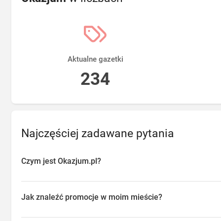
Aktualne gazetki
234
Najczęściej zadawane pytania
Czym jest Okazjum.pl?
Okazjum.pl to platforma agregująca promocje, gazetki i oferty sp
przeglądać aktualne promocje w sklepach w Twojej okolicy, oszc
Jak znaleźć promocje w moim mieście?
o najlepsze dostępne okazje.