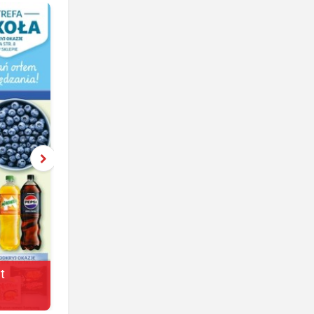
t
Żabka
jeszcze 2 dni