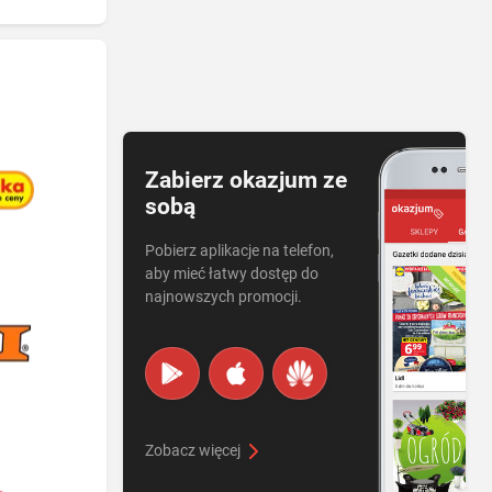
Zabierz okazjum ze
sobą
Pobierz aplikacje na telefon,
aby mieć łatwy dostęp do
najnowszych promocji.
Zobacz więcej