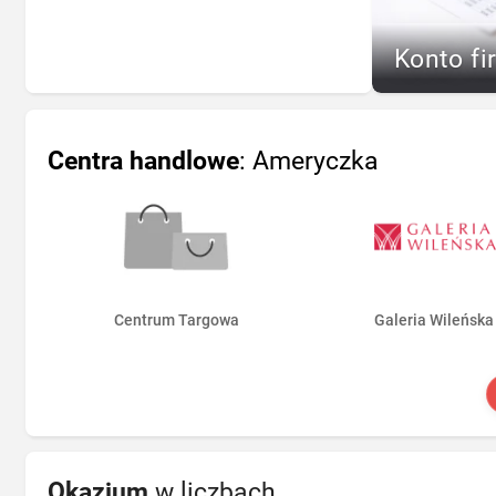
Konto fi
Centra handlowe
: Ameryczka
Centrum Targowa
Galeria Wileńska
Okazjum
w liczbach