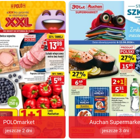
POLOmarket
Auchan Supermarke
jeszcze 2 dni
jeszcze 3 dni