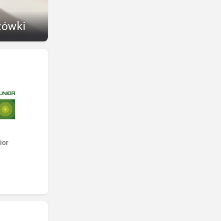
zówki
ior