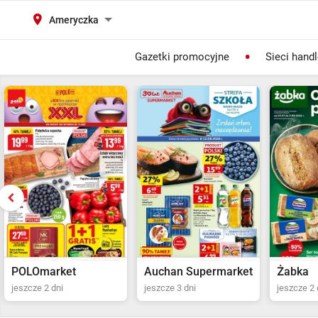
Ameryczka
Gazetki promocyjne
Sieci hand
Auchan Supermarket
Żabka
POLOma
jeszcze 3 dni
jeszcze 2 dni
jeszcze 2 