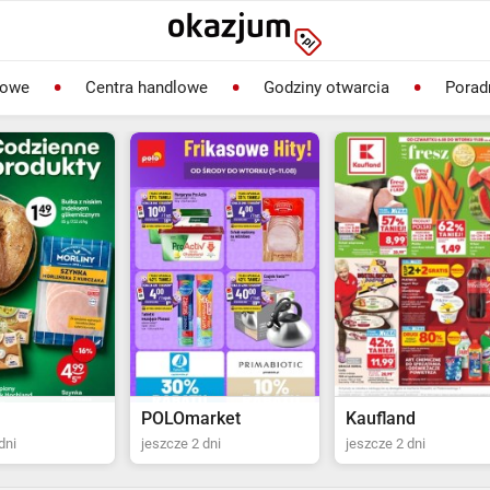
lowe
Centra handlowe
Godziny otwarcia
Porad
rket
Kaufland
Biedronka
dni
jeszcze 2 dni
jeszcze 22 dni