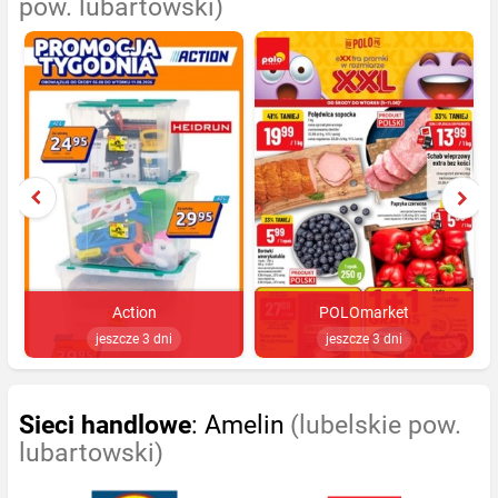
pow. lubartowski)
Action
POLOmarket
jeszcze 3 dni
jeszcze 3 dni
Sieci handlowe
: Amelin
(lubelskie pow.
lubartowski)