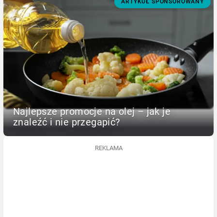
ARTYKUŁ SPONSOROWANY
Najlepsze promocje na olej – jak je
znaleźć i nie przegapić?
REKLAMA