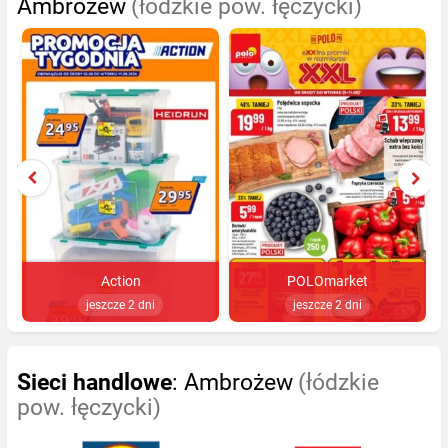
Ambrożew
(łódzkie pow. łęczycki)
Action
POLOmarket
jeszcze 2 dni
jeszcze 2 dni
Sieci handlowe
: Ambrożew
(łódzkie
pow. łęczycki)