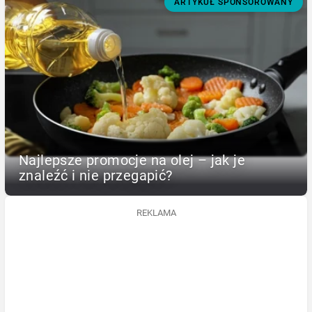
ARTYKUŁ SPONSOROWANY
Najlepsze promocje na olej – jak je
znaleźć i nie przegapić?
REKLAMA