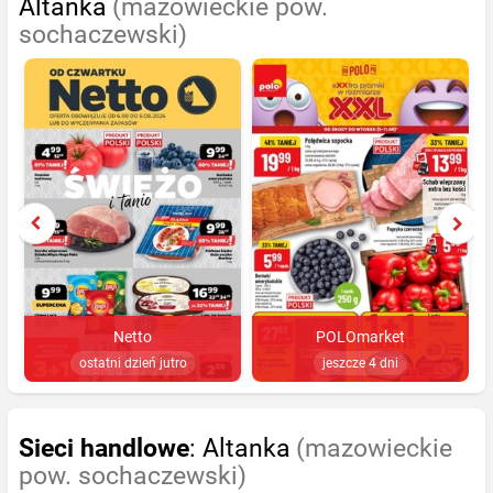
Altanka
(mazowieckie pow.
sochaczewski)
Netto
POLOmarket
ostatni dzień jutro
jeszcze 4 dni
Sieci handlowe
: Altanka
(mazowieckie
pow. sochaczewski)