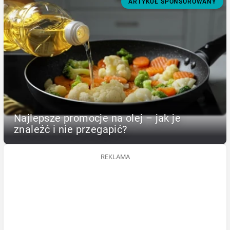
ARTYKUŁ SPONSOROWANY
Najlepsze promocje na olej – jak je
znaleźć i nie przegapić?
REKLAMA