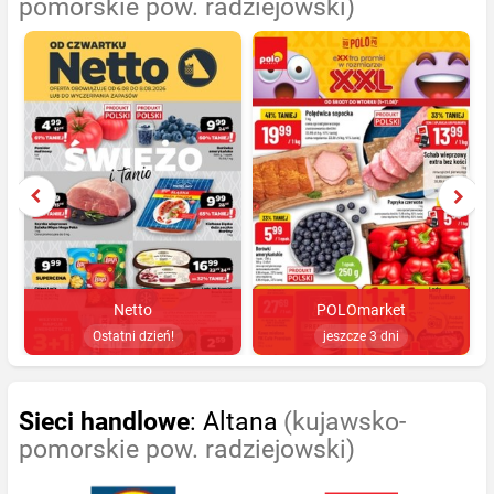
pomorskie pow. radziejowski)
Netto
POLOmarket
Ostatni dzień!
jeszcze 3 dni
Sieci handlowe
: Altana
(kujawsko-
pomorskie pow. radziejowski)