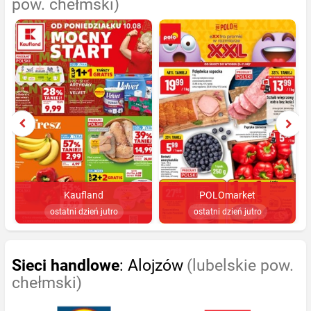
pow. chełmski)
Kaufland
POLOmarket
ostatni dzień jutro
ostatni dzień jutro
Sieci handlowe
: Alojzów
(lubelskie pow.
chełmski)