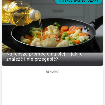
ARTYKUŁ SPONSOROWANY
Najlepsze promocje na olej – jak je
znaleźć i nie przegapić?
REKLAMA