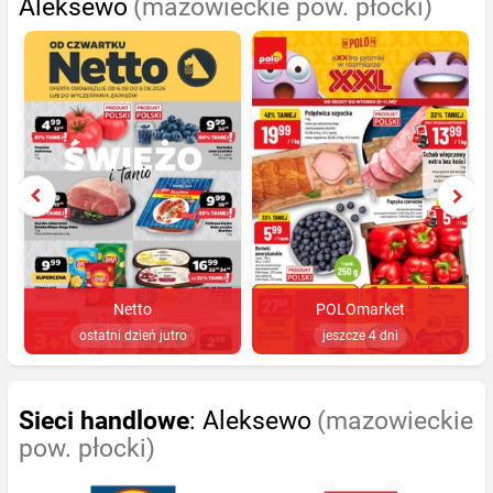
Aleksewo
(mazowieckie pow. płocki)
Netto
POLOmarket
ostatni dzień jutro
jeszcze 4 dni
Sieci handlowe
: Aleksewo
(mazowieckie
pow. płocki)